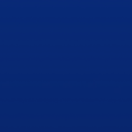
Esto es ELSA Spain
VISIÓN
Un mundo justo en el que
se respete la dignidad
humana y la diversidad
cultural.
PROPÓSITO
Contribuir a la educación
legal y promover la
responsabilidad social entre
estudiantes de Derecho.