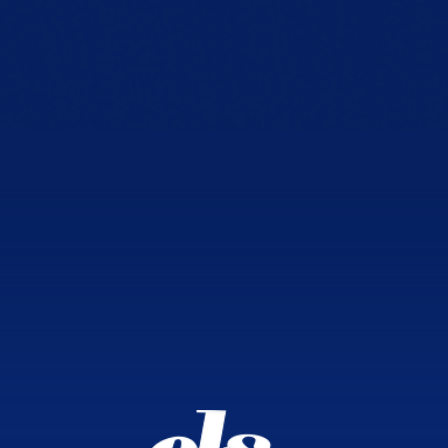
Officers
Canal de denuncias
Actividades
Canal de denuncias
anónimo
welfare@es.elsa.org
Legal
Política de privacidad
Política de cookies
Aviso Legal
©ELSA SPAIN, 2025
DISEÑO WEB: ENESTUDIO.ES