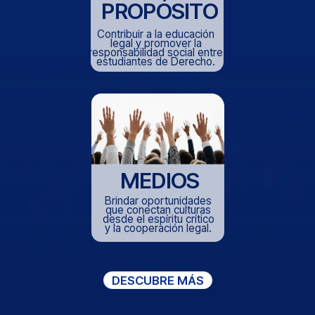
ÚNETE A NUESTRA NEWSLETTER→
Blog
ELSA Spain
Último post
Junta Directiva
Post pasados
Grupos Locales
Participa
Sobre ELSA Spain
Recursos
Soporte
Contáctanos
Newsletter